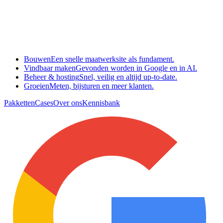
Bouwen
Een snelle maatwerksite als fundament.
Vindbaar maken
Gevonden worden in Google en in AI.
Beheer & hosting
Snel, veilig en altijd up-to-date.
Groeien
Meten, bijsturen en meer klanten.
Pakketten
Cases
Over ons
Kennisbank